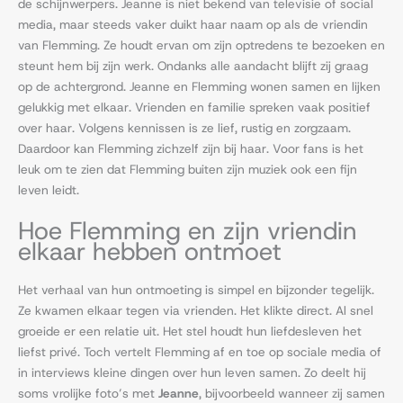
de schijnwerpers. Jeanne is niet bekend van televisie of social
media, maar steeds vaker duikt haar naam op als de vriendin
van Flemming. Ze houdt ervan om zijn optredens te bezoeken en
steunt hem bij zijn werk. Ondanks alle aandacht blijft zij graag
op de achtergrond. Jeanne en Flemming wonen samen en lijken
gelukkig met elkaar. Vrienden en familie spreken vaak positief
over haar. Volgens kennissen is ze lief, rustig en zorgzaam.
Daardoor kan Flemming zichzelf zijn bij haar. Voor fans is het
leuk om te zien dat Flemming buiten zijn muziek ook een fijn
leven leidt.
Hoe Flemming en zijn vriendin
elkaar hebben ontmoet
Het verhaal van hun ontmoeting is simpel en bijzonder tegelijk.
Ze kwamen elkaar tegen via vrienden. Het klikte direct. Al snel
groeide er een relatie uit. Het stel houdt hun liefdesleven het
liefst privé. Toch vertelt Flemming af en toe op sociale media of
in interviews kleine dingen over hun leven samen. Zo deelt hij
soms vrolijke foto’s met
Jeanne
, bijvoorbeeld wanneer zij samen