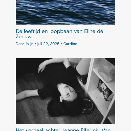
De leeftijd en loopbaan van Eline de
Zeeuw
Door
Jolijn
/
juli 22, 2025
/
Carrière
Het verhaal achter Jeanne Elferink: Van