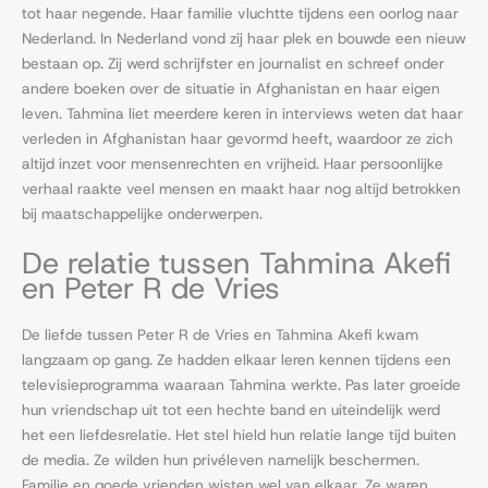
tot haar negende. Haar familie vluchtte tijdens een oorlog naar
Nederland. In Nederland vond zij haar plek en bouwde een nieuw
bestaan op. Zij werd schrijfster en journalist en schreef onder
andere boeken over de situatie in Afghanistan en haar eigen
leven. Tahmina liet meerdere keren in interviews weten dat haar
verleden in Afghanistan haar gevormd heeft, waardoor ze zich
altijd inzet voor mensenrechten en vrijheid. Haar persoonlijke
verhaal raakte veel mensen en maakt haar nog altijd betrokken
bij maatschappelijke onderwerpen.
De relatie tussen Tahmina Akefi
en Peter R de Vries
De liefde tussen Peter R de Vries en Tahmina Akefi kwam
langzaam op gang. Ze hadden elkaar leren kennen tijdens een
televisieprogramma waaraan Tahmina werkte. Pas later groeide
hun vriendschap uit tot een hechte band en uiteindelijk werd
het een liefdesrelatie. Het stel hield hun relatie lange tijd buiten
de media. Ze wilden hun privéleven namelijk beschermen.
Familie en goede vrienden wisten wel van elkaar. Ze waren