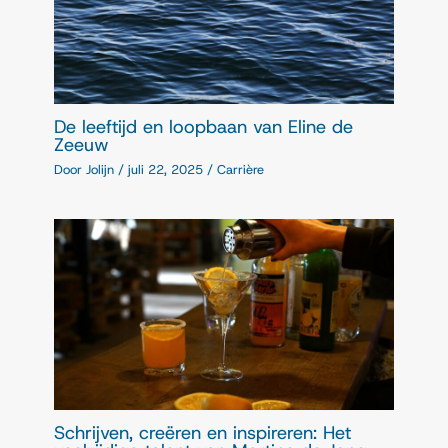
De leeftijd en loopbaan van Eline de
Zeeuw
Door
Jolijn
/
juli 22, 2025
/
Carrière
Schrijven, creëren en inspireren: Het